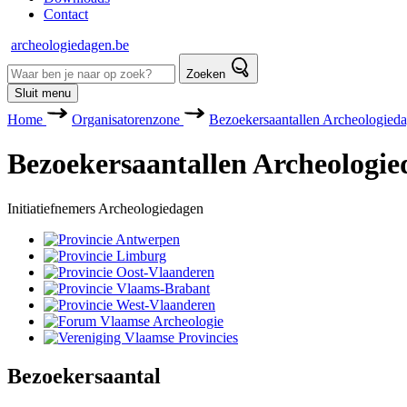
Contact
archeologiedagen.be
Zoeken
Sluit menu
Home
Organisatorenzone
Bezoekersaantallen Archeologied
Be­zoe­kers­aan­tal­len Ar­che­o­lo­gie
Initiatiefnemers Archeologiedagen
Bezoekersaantal