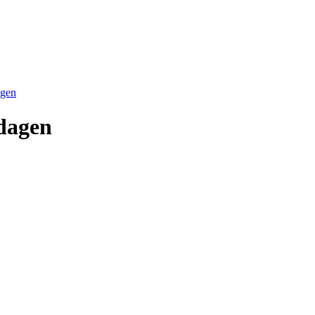
agen
­da­gen