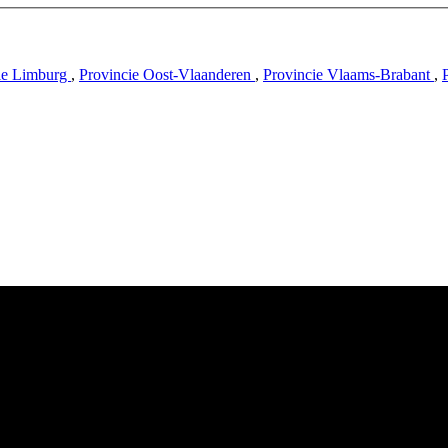
ie Limburg
,
Provincie Oost-Vlaanderen
,
Provincie Vlaams-Brabant
,