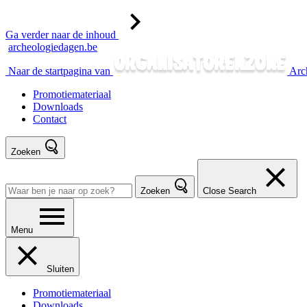
Ga verder naar de inhoud
archeologiedagen.be
Naar de startpagina van
Arc
Promotiemateriaal
Downloads
Contact
Zoeken
Zoeken
Close Search
Menu
Sluiten
Promotiemateriaal
Downloads